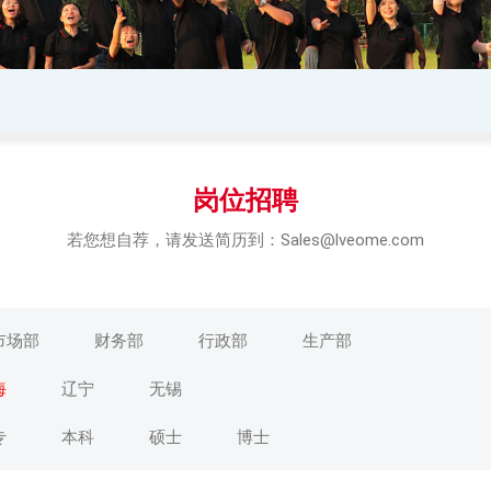
岗位招聘
若您想自荐，请发送简历到：Sales@lveome.com
市场部
财务部
行政部
生产部
海
辽宁
无锡
专
本科
硕士
博士