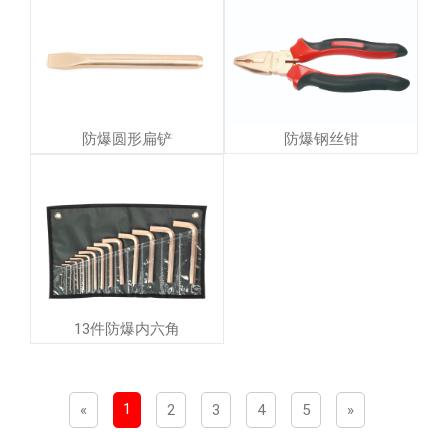
防爆圆形扁铲
防爆钢丝钳
13件防爆内六角
1
«
2
3
4
5
»